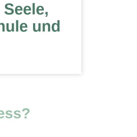
 Seele,
chule und
ess?