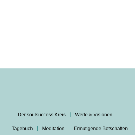
Der soulsuccess Kreis
Werte & Visionen
Tagebuch
Meditation
Ermutigende Botschaften