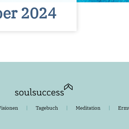
ber 2024
Visionen
Tagebuch
Meditation
Ermu