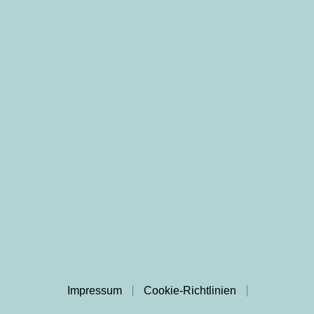
Impressum
Cookie-Richtlinien