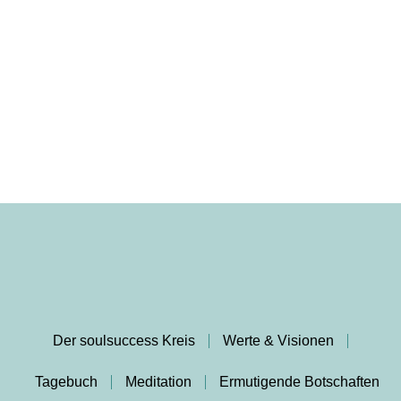
Der soulsuccess Kreis
Werte & Visionen
Tagebuch
Meditation
Ermutigende Botschaften