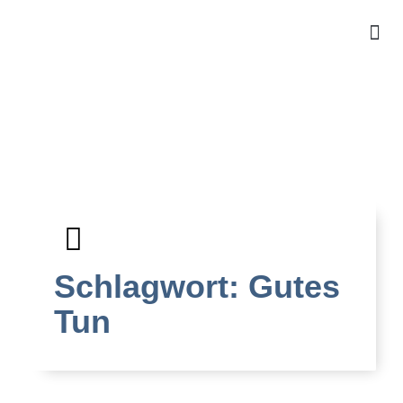
Für Ki
Für 
kosten
Schlagwort: Gutes
Tun