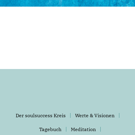
Der soulsuccess Kreis
Werte & Visionen
Tagebuch
Meditation