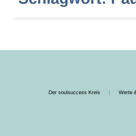
Der soulsuccess Kreis
Werte &