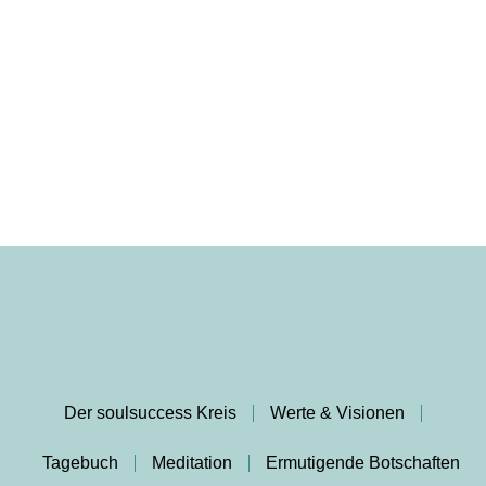
Der soulsuccess Kreis
Werte & Visionen
Tagebuch
Meditation
Ermutigende Botschaften