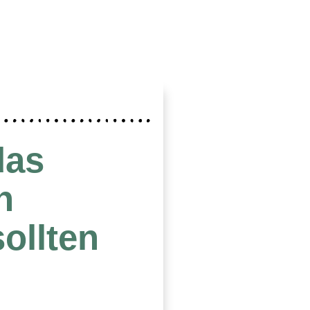
das
n
ollten