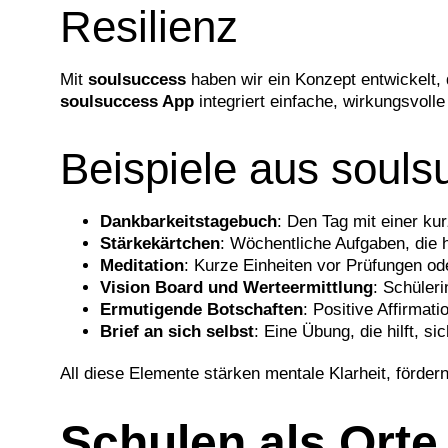
Resilienz
Mit
soulsuccess
haben wir ein Konzept entwickelt, 
soulsuccess App
integriert einfache, wirkungsvoll
Beispiele aus soulsu
Dankbarkeitstagebuch
: Den Tag mit einer ku
Stärkekärtchen
: Wöchentliche Aufgaben, die 
Meditation
: Kurze Einheiten vor Prüfungen od
Vision Board und Werteermittlung
: Schüleri
Ermutigende Botschaften
: Positive Affirma
Brief an sich selbst
: Eine Übung, die hilft, s
All diese Elemente stärken mentale Klarheit, förde
Schulen als Ort